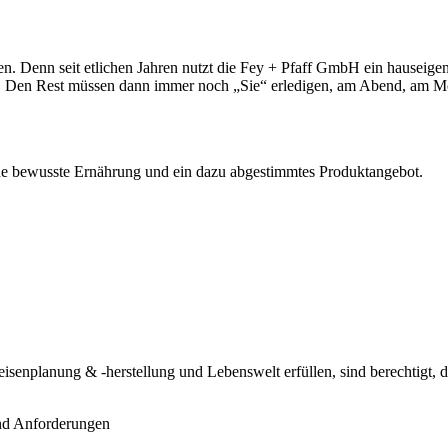
hen. Denn seit etlichen Jahren nutzt die Fey + Pfaff GmbH ein hauseige
nn. Den Rest müssen dann immer noch „Sie“ erledigen, am Abend, am Mo
ine bewusste Ernährung und ein dazu abgestimmtes Produktangebot.
 Speisenplanung & -herstellung und Lebenswelt erfüllen, sind berechtig
und Anforderungen