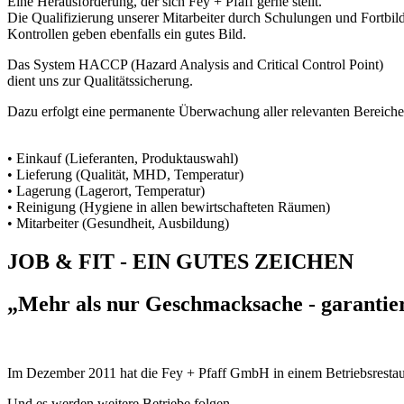
Eine Herausforderung, der sich Fey + Pfaff gerne stellt.
Die Qualifizierung unserer Mitarbeiter durch Schulungen und Fortbi
Kontrollen geben ebenfalls ein gutes Bild.
Das System HACCP (Hazard Analysis and Critical Control Point)
dient uns zur Qualitätssicherung.
Dazu erfolgt eine permanente Überwachung aller relevanten Bereiche 
• Einkauf (Lieferanten, Produktauswahl)
• Lieferung (Qualität, MHD, Temperatur)
• Lagerung (Lagerort, Temperatur)
• Reinigung (Hygiene in allen bewirtschafteten Räumen)
• Mitarbeiter (Gesundheit, Ausbildung)
JOB & FIT - EIN GUTES ZEICHEN
„Mehr als nur Geschmacksache - garantier
Im Dezember 2011 hat die Fey + Pfaff GmbH in einem Betriebsresta
Und es werden weitere Betriebe folgen.