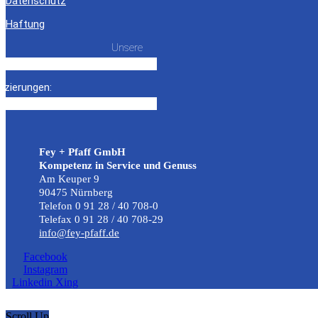
Datenschutz
Haftung
Unsere
fizierungen:
Fey + Pfaff GmbH
Kompetenz in Service und Genuss
Am Keuper 9
90475 Nürnberg
Telefon 0 91 28 / 40 708-0
Telefax 0 91 28 / 40 708-29
info@fey-pfaff.de
Facebook
Instagram
Linkedin
Xing
Scroll Up