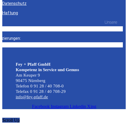
Datenschutz
Haftung
Unsere
fizierungen:
Fey + Pfaff GmbH
Kompetenz in Service und Genuss
Am Keuper 9
90475 Nürnberg
Telefon 0 91 28 / 40 708-0
Telefax 0 91 28 / 40 708-29
info@fey-pfaff.de
Facebook
Instagram
Linkedin
Xing
Scroll Up